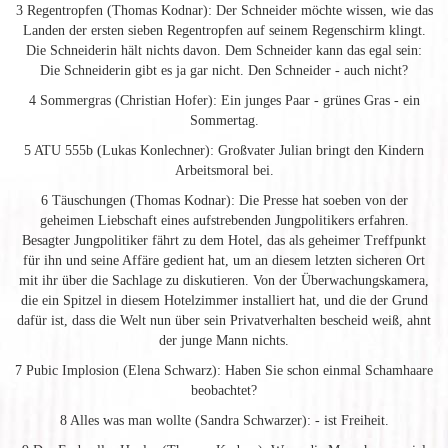
3 Regentropfen (Thomas Kodnar): Der Schneider möchte wissen, wie das
Landen der ersten sieben Regentropfen auf seinem Regenschirm klingt.
Die Schneiderin hält nichts davon. Dem Schneider kann das egal sein:
Die Schneiderin gibt es ja gar nicht. Den Schneider - auch nicht?
4 Sommergras (Christian Hofer): Ein junges Paar - grünes Gras - ein
Sommertag.
5 ATU 555b (Lukas Konlechner): Großvater Julian bringt den Kindern
Arbeitsmoral bei.
6 Täuschungen (Thomas Kodnar): Die Presse hat soeben von der
geheimen Liebschaft eines aufstrebenden Jungpolitikers erfahren.
Besagter Jungpolitiker fährt zu dem Hotel, das als geheimer Treffpunkt
für ihn und seine Affäre gedient hat, um an diesem letzten sicheren Ort
mit ihr über die Sachlage zu diskutieren. Von der Überwachungskamera,
die ein Spitzel in diesem Hotelzimmer installiert hat, und die der Grund
dafür ist, dass die Welt nun über sein Privatverhalten bescheid weiß, ahnt
der junge Mann nichts.
7 Pubic Implosion (Elena Schwarz): Haben Sie schon einmal Schamhaare
beobachtet?
8 Alles was man wollte (Sandra Schwarzer): - ist Freiheit.