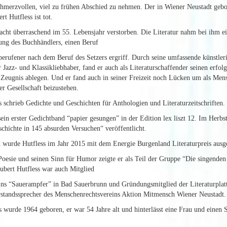
schmerzvollen, viel zu frühen Abschied zu nehmen. Der in Wiener Neustadt ge
t Hutfless ist tot.
acht überraschend im 55. Lebensjahr verstorben. Die Literatur nahm bei ihm ei
ung des Buchhändlers, einen Beruf
tberufener nach dem Beruf des Setzers ergriff. Durch seine umfassende künstle
r Jazz- und Klassikliebhaber, fand er auch als Literaturschaffender seinen erf
e Zeugnis ablegen. Und er fand auch in seiner Freizeit noch Lücken um als Men
r Gesellschaft beizustehen.
s schrieb Gedichte und Geschichten für Anthologien und Literaturzeitschriften.
sein erster Gedichtband “papier gesungen” in der Edition lex liszt 12. Im Herb
schichte in 145 absurden Versuchen“ veröffentlicht.
k wurde Hutfless im Jahr 2015 mit dem Energie Burgenland Literaturpreis ausg
Poesie und seinen Sinn für Humor zeigte er als Teil der Gruppe “Die singende
bert Hutfless war auch Mitglied
ins “Sauerampfer” in Bad Sauerbrunn und Gründungsmitglied der Literaturplat
rstandssprecher des Menschenrechtsvereins Aktion Mitmensch Wiener Neustadt.
s wurde 1964 geboren, er war 54 Jahre alt und hinterlässt eine Frau und einen 