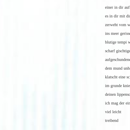
ei
es in dir mit d
zerweht vom w
ins meer geriss
blutige tempi 
scharf gischtige
aufgeschundene
dem mund unh
klatscht eine s
im grunde kni
deinen lippen
ich mag der ein
viel leicht
treibend