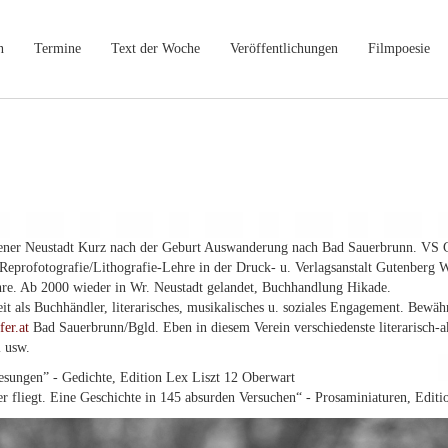
n
Termine
Text der Woche
Veröffentlichungen
Filmpoesie
ener Neustadt Kurz nach der Geburt Auswanderung nach Bad Sauerbrunn. VS
Reprofotografie/Lithografie-Lehre in der Druck- u. Verlagsanstalt Gutenberg 
re. Ab 2000 wieder in Wr. Neustadt gelandet, Buchhandlung Hikade.
it als Buchhändler, literarisches, musikalisches u. soziales Engagement. Bewäh
er.at
Bad Sauerbrunn/Bgld. Eben in diesem Verein verschiedenste literarisch-a
l usw.
esungen” - Gedichte, Edition Lex Liszt 12 Oberwart
r fliegt. Eine Geschichte in 145 absurden Versuchen“ - Prosaminiaturen, Edit