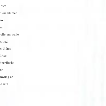
ner in dir au
ir wie blumen
ind
en
welle um welle
s lied
r blüten
örbar
chneeflocke
end
schwung an
e sein