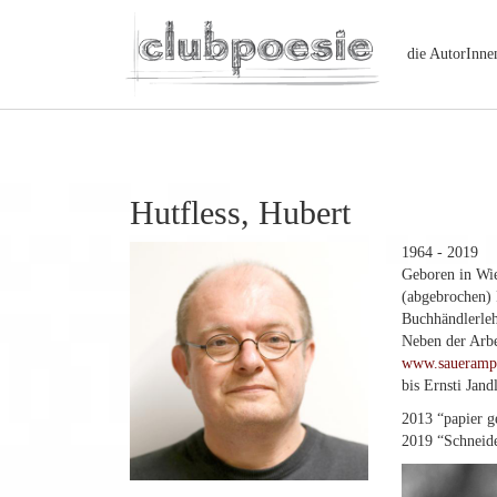
die AutorInne
Hutfless, Hubert
1964 - 2019
Geboren in Wi
(abgebrochen) 
Buchhändlerleh
Neben der Arbe
www.sauerampf
bis Ernsti Jand
2013 “papier g
2019 “Schneide