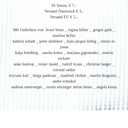
93 Seiten, € 7,-
Versand Österreich € 3,-
Versand EU € 5,-
Mit Gedichten von: bruni blum _ regina hilber _ gregor guth _
martina hefter
kathrin schadt _ peter mömken _ hans-jürgen hilbig _ simon m.
jonas
katja hendling _ sascha kokot _ marjana gaponenko _ martin
tockner
anke bastrop _ reiner mund _ rudolf kraus _ christine langer _
rotraud sarker
myriam keil _ helga pankratz _ manfred chobot _ martin dragosits _
andré schinkel
andreas unterweger _ erwin einzinger stefan heuer _ angela kreuz