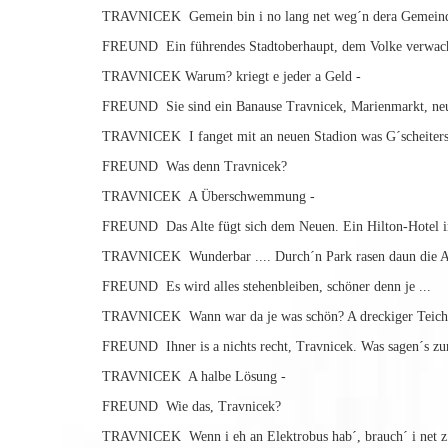
TRAVNICEK Gemein bin i no lang net weg´n dera Gemeind
FREUND Ein führendes Stadtoberhaupt, dem Volke verwach
TRAVNICEK Warum? kriegt e jeder a Geld -
FREUND Sie sind ein Banause Travnicek, Marienmarkt, neue 
TRAVNICEK I fanget mit an neuen Stadion was G´scheiters 
FREUND Was denn Travnicek?
TRAVNICEK A Überschwemmung -
FREUND Das Alte fügt sich dem Neuen. Ein Hilton-Hotel im
TRAVNICEK Wunderbar .... Durch´n Park rasen daun die Au
FREUND Es wird alles stehenbleiben, schöner denn je ...
TRAVNICEK Wann war da je was schön? A dreckiger Teich, a
FREUND Ihner is a nichts recht, Travnicek. Was sagen´s zu
TRAVNICEK A halbe Lösung -
FREUND Wie das, Travnicek?
TRAVNICEK Wenn i eh an Elektrobus hab´, brauch´ i net z