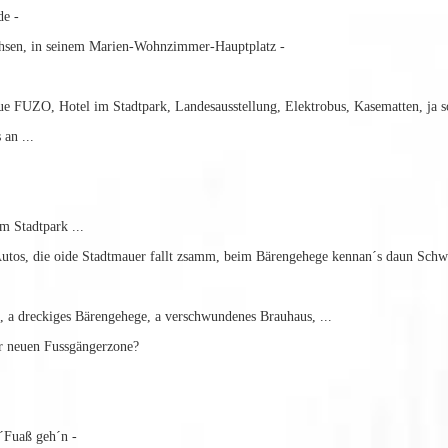
e -
sen, in seinem Marien-Wohnzimmer-Hauptplatz -
FUZO, Hotel im Stadtpark, Landesausstellung, Elektrobus, Kasematten, ja so
an ...
 Stadtpark ...
tos, die oide Stadtmauer fallt zsamm, beim Bärengehege kennan´s daun Sch
 dreckiges Bärengehege, a verschwundenes Brauhaus, ...
r neuen Fussgängerzone?
´Fuaß geh´n -