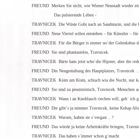
FREUND Merken Sie nicht, wie Wiener Neustadt wieder eine 
Das pulsierende Leben -
TRAVNICEK Die Wüste Gobi nach an Sandsturm, und die ha
FREUND Neue Viertel sollen entstehen – für Künstler – für d
TRAVNICEK Für die Bürger is immer no´der Gelenksbus da, Di
FREUND Sie sind phantasielos, Travnicek.
TRAVNICEK Bärte ham jetzt scho´die Hipster, aber die rede
FREUND Die Neugestaltung des Hauptplatzes, Travnicek ..
TRAVNICEK Kistn um Kistn, schiach wia die Nocht, nur ka
FREUND Sie sind zu pessimistisch, Travnicek. Menschen aus
TRAVNICEK Wann i an Knoblauch riechen will, geh´ ich gle
FREUND Die gibt´s ja nimmer Travnicek, keine Kebap Alis
TRAVNICEK Warum, haben sie s´vergast ...?
FREUND Das würde ja keine Arbeitskräfte bringen, Travnicek
TRAVNICEK Das haben s´immer schon g´macht.