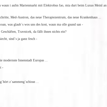
un i aufm Marienmarkt mit Elektrobus fao, mia durt beim Luxus Meinl an C
ritte, Med-Austron, das neue Therapiezentrum, das neue Krankenhaus ...
n, was glaub´s wos uns des kost, waun ma olle gsund san -
schäften, Travnicek, da fällt ihnen nichts ein?
ht, sind´s ja ganz fesch -
e modernste Innenstadt Europas ...
t -
´hört z´sammeng´schissn ...