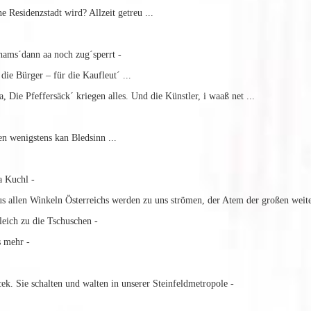
Residenzstadt wird? Allzeit getreu ...
ms´dann aa noch zug´sperrt -
ie Bürger – für die Kaufleut´ ...
e Pfeffersäck´ kriegen alles. Und die Künstler, i waaß net ...
n wenigstens kan Bledsinn ...
.
 Kuchl -
 allen Winkeln Österreichs werden zu uns strömen, der Atem der großen weite
ich zu die Tschuschen -
 mehr -
. Sie schalten und walten in unserer Steinfeldmetropole -