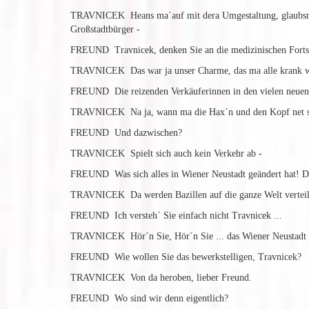
TRAVNICEK Heans ma´auf mit dera Umgestaltung, glaubsn wa
Großstadtbürger -
FREUND Travnicek, denken Sie an die medizinischen Fortsch
TRAVNICEK Das war ja unser Charme, das ma alle krank woa
FREUND Die reizenden Verkäuferinnen in den vielen neuen Ge
TRAVNICEK Na ja, wann ma die Hax´n und den Kopf net siec
FREUND Und dazwischen?
TRAVNICEK Spielt sich auch kein Verkehr ab -
FREUND Was sich alles in Wiener Neustadt geändert hat! Di
TRAVNICEK Da werden Bazillen auf die ganze Welt verteil
FREUND Ich versteh´ Sie einfach nicht Travnicek ...
TRAVNICEK Hör´n Sie, Hör´n Sie ... das Wiener Neustadt g
FREUND Wie wollen Sie das bewerkstelligen, Travnicek?
TRAVNICEK Von da heroben, lieber Freund.
FREUND Wo sind wir denn eigentlich?